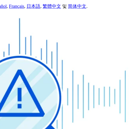
añol
,
Français
,
日本語
,
繁體中文
및
简体中文
.