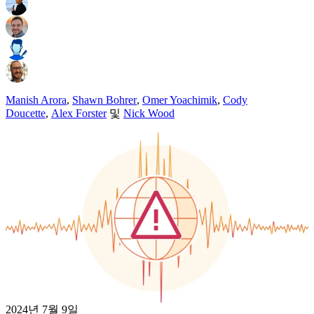
Manish Arora
,
Shawn Bohrer
,
Omer Yoachimik
,
Cody
Doucette
,
Alex Forster
및
Nick Wood
2024년 7월 9일