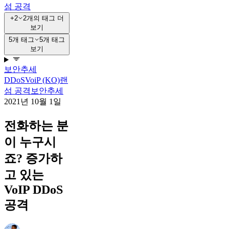
섬 공격
+2
2개의 태그 더
보기
5개 태그
5개 태그
보기
보안
추세
DDoS
VoiP (KO)
랜
섬 공격
보안
추세
2021년 10월 1일
전화하는 분
이 누구시
죠? 증가하
고 있는
VoIP DDoS
공격