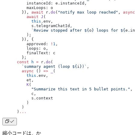
          instanceId: e.instanceId,
          maxLoops: o
        }), 
await
 r.
do
(
"notify max loop reached"
, 
async
          await
 J
(
            this
.env,
            s.telegramChatId,
            `Review stopped after ${
o
} loops for ${
e
.
in
          );
        }), {
          approved: 
!
1
,
          loops: o,
          finalText: c
        };
      const
 h
 =
 r.
do
(
        `summary agent (loop ${
i
})`
,
        async
 () 
=>
 _
(
          this
.env,
          et,
          K
(
            "Summarize this text in 5 bullet points."
,
            c,
            s.context
          )
        )
      )
...
縮小コードは、か