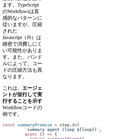
ます。TypeScript
のWorkflowsは直
感的なパターンに
従いますが、圧縮
された
Javascript（JS）は
緻密で消費しにく
い可能性がありま
す。また、バンド
ルによって、コー
ドの圧縮方法も異
なります。
これは、
エージェ
ントが並行して実
行することを示す
Workflowコードの
例です。
const
 summaryPromise
 =
 step.
do
(
         `summary agent (loop ${
loop
})`
,
         async
 () 
=>
 {
           return
 runAgentPrompt
(