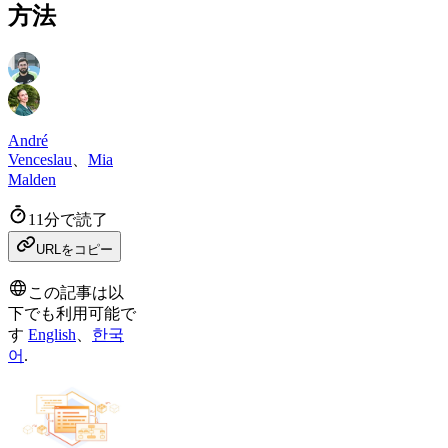
方法
André
Venceslau
、
Mia
Malden
11分で読了
URLをコピー
この記事は以
下でも利用可能で
す
English
、
한국
어
.