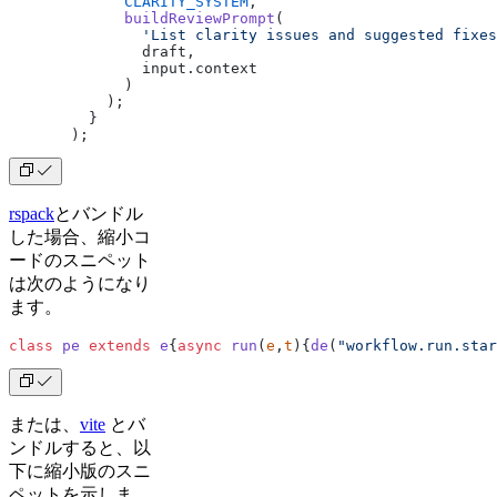
             CLARITY_SYSTEM
,
             buildReviewPrompt
(
               'List clarity issues and suggested fixes
               draft,
               input.context
             )
           );
         }
       );
rspack
とバンドル
した場合、縮小コ
ードのスニペット
は次のようになり
ます。
class
 pe
 extends
 e
{
async
 run
(
e
,
t
){
de
(
"workflow.run.star
または、
vite
とバ
ンドルすると、以
下に縮小版のスニ
ペットを示しま