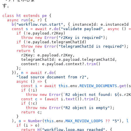
す。
class
 ht
 extends
 pe
 {
  async
 run
(
e
, 
r
) {
    b
(
"workflow.run.start"
, { instanceId: e.instanceId 
    const
 s
 =
 await
 r.
do
(
"validate payload"
, 
async
 () 
=
      if
 (
!
e.payload.r2Key)
        throw
 new
 Error
(
"r2Key is required"
);
      if
 (
!
e.payload.telegramChatId)
        throw
 new
 Error
(
"telegramChatId is required"
);
      return
 {
        r2Key: e.payload.r2Key,
        telegramChatId: e.payload.telegramChatId,
        context: e.payload.context?.
trim
()
      };
    }), 
n
 =
 await
 r.
do
(
      "load source document from r2"
,
      async
 () 
=>
 {
        const
 i
 =
 await
 this
.env.
REVIEW_DOCUMENTS
.
get
(s
        if
 (
!
i)
          throw
 new
 Error
(
`R2 object not found: ${
s
.
r2K
        const
 c
 =
 (
await
 i.
text
()).
trim
();
        if
 (
!
c)
          throw
 new
 Error
(
"R2 object is empty"
);
        return
 c;
      }
    ), 
o
 =
 Number
(
this
.env.
MAX_REVIEW_LOOPS
 ??
 "5"
), 
l
 
      if
 (i 
>
 o)
        return
 H
(
"workflow.loop.max_reached"
, {