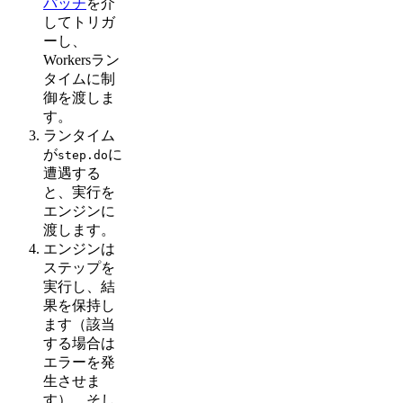
パッチ
を介
してトリガ
ーし、
Workersラン
タイムに制
御を渡しま
す。
ランタイム
が
に
step.do
遭遇する
と、実行を
エンジンに
渡します。
エンジンは
ステップを
実行し、結
果を保持し
ます（該当
する場合は
エラーを発
生させま
す）。そし