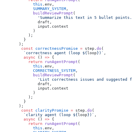
             this
.env,
             SUMMARY_SYSTEM
,
             buildReviewPrompt
(
               'Summarize this text in 5 bullet points.
               draft,
               input.context
             )
           );
         }
       );
        const
 correctnessPromise
 =
 step.
do
(
         `correctness agent (loop ${
loop
})`
,
         async
 () 
=>
 {
           return
 runAgentPrompt
(
             this
.env,
             CORRECTNESS_SYSTEM
,
             buildReviewPrompt
(
               'List correctness issues and suggested f
               draft,
               input.context
             )
           );
         }
       );
        const
 clarityPromise
 =
 step.
do
(
         `clarity agent (loop ${
loop
})`
,
         async
 () 
=>
 {
           return
 runAgentPrompt
(
             this
.env,