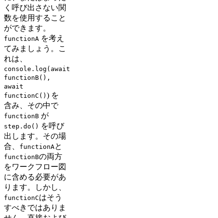
く呼び出さない関
数を使用すること
ができます。
を考え
functionA
てみましょう。こ
れは、
console.log(await
functionB(),
await
) を
functionC()
含み、その中で
が
functionB
を呼び
step.do()
出します。その場
合、
と
functionA
の両方
functionB
をワークフロー図
に含める必要があ
ります。しかし、
はそう
functionC
すべきではありま
せん。直接および