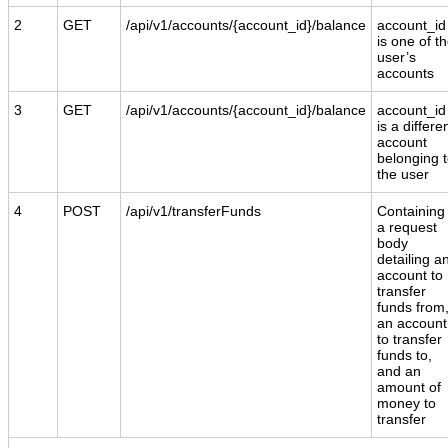
2
GET
/api/v1/accounts/{account_id}/balance
account_id
is one of t
user’s
accounts
3
GET
/api/v1/accounts/{account_id}/balance
account_id
is a differe
account
belonging 
the user
4
POST
/api/v1/transferFunds
Containing
a request
body
detailing a
account to
transfer
funds from
an account
to transfer
funds to,
and an
amount of
money to
transfer