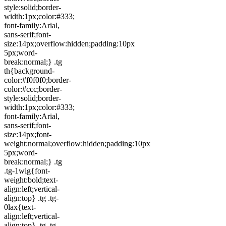
style:solid;border-
width:1px;color:#333;
font-family:Arial,
sans-serif;font-
size:14px;overflow:hidden;padding:10px
5px;word-
break:normal;} .tg
th{background-
color:#f0f0f0;border-
color:#ccc;border-
style:solid;border-
width:1px;color:#333;
font-family:Arial,
sans-serif;font-
size:14px;font-
weight:normal;overflow:hidden;padding:10px
5px;word-
break:normal;} .tg
.tg-1wig{font-
weight:bold;text-
align:left;vertical-
align:top} .tg .tg-
0lax{text-
align:left;vertical-
align:top} .tg .tg-