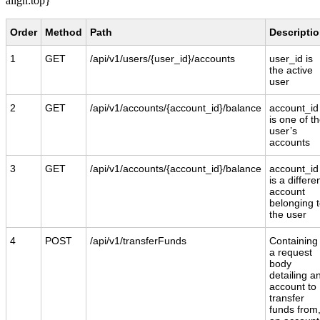
align:top}
Order
Method
Path
Descripti
1
GET
/api/v1/users/{user_id}/accounts
user_id is
the active
user
2
GET
/api/v1/accounts/{account_id}/balance
account_id
is one of t
user’s
accounts
3
GET
/api/v1/accounts/{account_id}/balance
account_id
is a differe
account
belonging 
the user
4
POST
/api/v1/transferFunds
Containing
a request
body
detailing a
account to
transfer
funds from