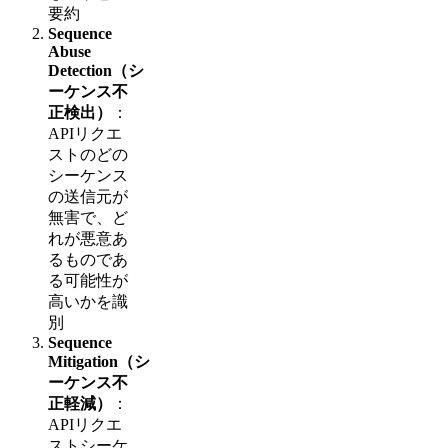
要約
Sequence
Abuse
Detection（シ
ーケンス不
正検出）
：
APIリクエ
ストのどの
シーケンス
の送信元が
無害で、ど
れが悪意あ
るものであ
る可能性が
高いかを識
別
Sequence
Mitigation（シ
ーケンス不
正軽減）
：
APIリクエ
ストシーケ