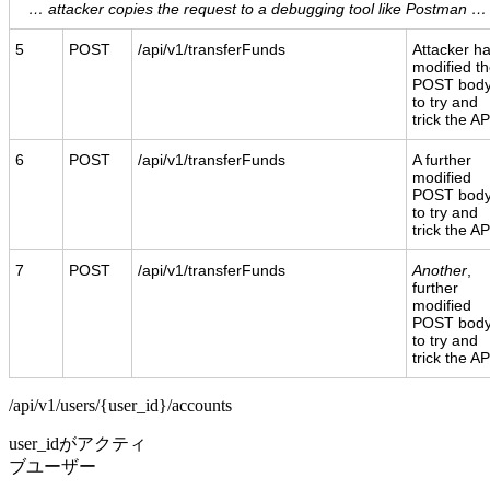
… attacker copies the request to a debugging tool like Postman …
5
POST
/api/v1/transferFunds
Attacker h
modified t
POST bod
to try and
trick the AP
6
POST
/api/v1/transferFunds
A further
modified
POST bod
to try and
trick the AP
7
POST
/api/v1/transferFunds
Another
,
further
modified
POST bod
to try and
trick the AP
/api/v1/users/{user_id}/accounts
user_idがアクティ
ブユーザー