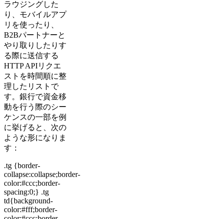
ラウジングした
り、モバイルアプ
リを使ったり、
B2Bパートナーと
やり取りしたりす
る際に送信する
HTTP APIリクエ
ストを時間順に整
理したリストで
す。銀行で資金移
動を行う際のシー
ケンスの一部を例
に挙げると、次の
ような形になりま
す：
.tg {border-
collapse:collapse;border-
color:#ccc;border-
spacing:0;} .tg
td{background-
color:#fff;border-
color:#ccc;border-