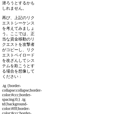
潜ろうとするかも
しれません。
再び、上記のリク
エストシーケンス
を考えてみましょ
う。ここでは、正
当な資金移動のリ
クエストを攻撃者
がコピーし、リク
エストペイロード
を改ざんしてシス
テムを欺こうとす
る場合を想像して
ください：
.tg {border-
collapse:collapse;border-
color:#ccc;border-
spacing:0;} .tg
td{background-
color:#fff;border-
color:#ccc;border-