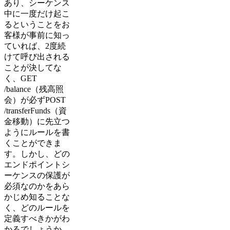
あり、シーケンス
中に一度だけ起こ
るということをお
客様が事前に知っ
ていれば、2度続
けて呼び出される
ことが決してな
く、GET
/balance（残高照
会）が必ずPOST
/transferFunds（資
金移動）に先立つ
ようにルールを書
くことができま
す。しかし、どの
エンドポイントシ
ーケンスの保護が
必須なのかをあら
かじめ知ることな
く、どのルールを
定義すべきかがわ
かるでしょうか。