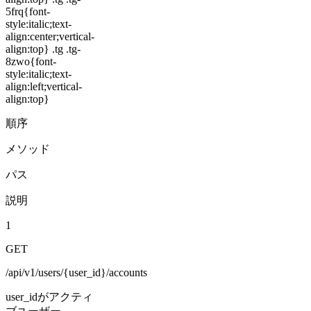
5frq{font-
style:italic;text-
align:center;vertical-
align:top} .tg .tg-
8zwo{font-
style:italic;text-
align:left;vertical-
align:top}
順序
メソッド
パス
説明
1
GET
/api/v1/users/{user_id}/accounts
user_idがアクティ