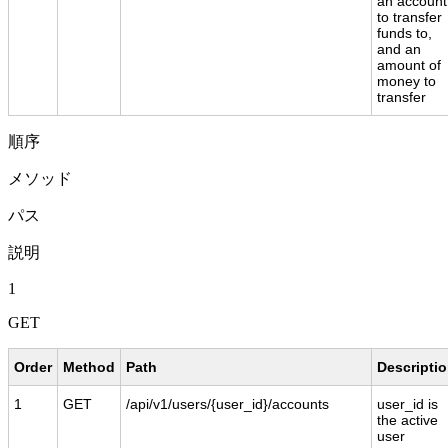
an account
to transfer
funds to,
and an
amount of
money to
transfer
順序
メソッド
パス
説明
1
GET
Order
Method
Path
Descripti
1
GET
/api/v1/users/{user_id}/accounts
user_id is
the active
user