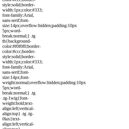
style:solid;border-
width:1px;color:#333;
font-family:Arial,
sans-serif;font-
size:14px;overflow:hidden;padding:10px
5px;word-
break:normal;} .tg
th{background-
color:#f0f0f0;border-
color:#ccc;border-
style:solid;border-
width:1px;color:#333;
font-family:Arial,
sans-serif;font-
size:14px;font-
weight:normal;overflow:hidden;padding:10px
5px;word-
break:normal;} .tg
.tg-1wig{font-
weight:bold;text-
align:left;vertical-
align:top} .tg .tg-
0lax{text-
align:left;vertical-