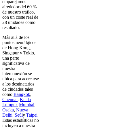
emparejamos
alrededor del 60 %
de nuestro tráfico,
con un coste real de
28 unidades como
resultado.
Más allá de los
puntos neurálgicos
de Hong Kong,
Singapur y Tokio,
una parte
significativa de
nuestra
interconexión se
ubica para acercarse
a los destinatarios
de ciudades tales
como
Bangkok
,
Chennai
,
Kuala
Lumpur
,
Mumbai
,
Osaka
,
Nueva
Delhi
,
Seúl
y
Taipei
.
Estas estadísticas no
incluyen a nuestra