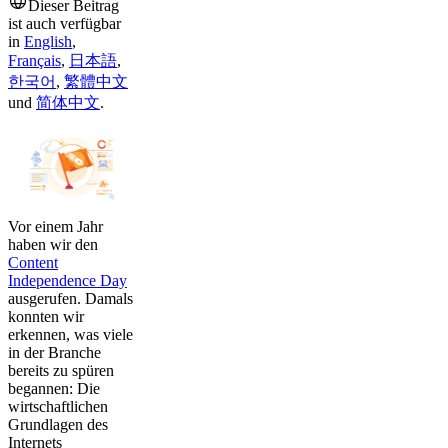
Dieser Beitrag
ist auch verfügbar
in
English
,
Français
,
日本語
,
한국어
,
繁體中文
und
简体中文
.
Vor einem Jahr
haben wir den
Content
Independence Day
ausgerufen. Damals
konnten wir
erkennen, was viele
in der Branche
bereits zu spüren
begannen: Die
wirtschaftlichen
Grundlagen des
Internets