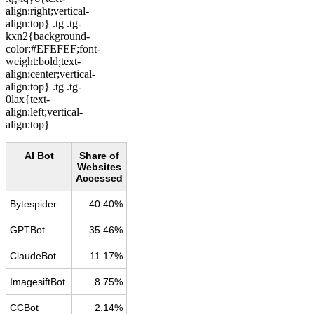
align:right;vertical-
align:top} .tg .tg-
kxn2{background-
color:#EFEFEF;font-
weight:bold;text-
align:center;vertical-
align:top} .tg .tg-
0lax{text-
align:left;vertical-
align:top}
AI Bot
Share of
Websites
Accessed
Bytespider
40.40%
GPTBot
35.46%
ClaudeBot
11.17%
ImagesiftBot
8.75%
CCBot
2.14%