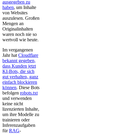
ausgegeben zu
haben
, um Inhalte
von Websites
auszulesen. Großen
Mengen an
Originalinhalten
waren noch nie so
wertvoll wie heute.
Im vergangenen
Jahr hat
Cloudflare
bekannt gegeben,
dass Kunden jetzt
KI-Bots, die sich
gut verhalten, ganz
einfach blockieren
können
. Diese Bots
befolgen
robots.txt
und verwenden
keine nicht
lizenzierten Inhalte,
um ihre Modelle zu
trainieren oder
Inferenzaufgaben
für
RAG
-