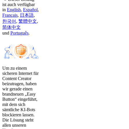
ist auch verfügbar
in
English
,
Español
,
Français
,
日本語
,
한국어
,
繁體中文
,
简体中文
und
Português
.
Um zu einem
sicheren Internet für
Content Creator
beizutragen, haben
wir gerade einen
brandneuen „Easy
Button“ eingeführt,
mit dem sich
sämtliche KI-Bots
blockieren lassen.
Die Lösung steht
allen unseren