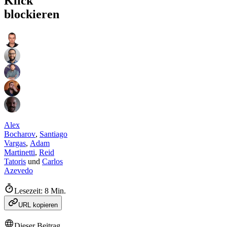
Klick
blockieren
Alex
Bocharov
,
Santiago
Vargas
,
Adam
Martinetti
,
Reid
Tatoris
und
Carlos
Azevedo
Lesezeit: 8 Min.
URL kopieren
Dieser Beitrag