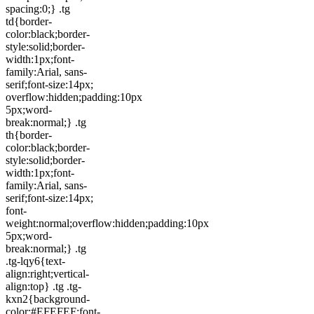
spacing:0;} .tg
td{border-
color:black;border-
style:solid;border-
width:1px;font-
family:Arial, sans-
serif;font-size:14px;
overflow:hidden;padding:10px
5px;word-
break:normal;} .tg
th{border-
color:black;border-
style:solid;border-
width:1px;font-
family:Arial, sans-
serif;font-size:14px;
font-
weight:normal;overflow:hidden;padding:10px
5px;word-
break:normal;} .tg
.tg-lqy6{text-
align:right;vertical-
align:top} .tg .tg-
kxn2{background-
color:#EFEFEF;font-