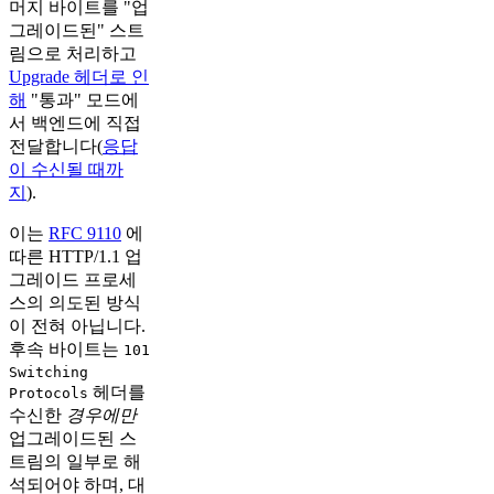
머지 바이트를 "업
그레이드된" 스트
림으로 처리하고
Upgrade 헤더로 인
해
"통과" 모드에
서 백엔드에 직접
전달합니다(
응답
이 수신될 때까
지
).
이는
RFC 9110
에
따른 HTTP/1.1 업
그레이드 프로세
스의 의도된 방식
이 전혀 아닙니다.
후속 바이트는
101
Switching
헤더를
Protocols
수신한
경우에만
업그레이드된 스
트림의 일부로 해
석되어야 하며, 대