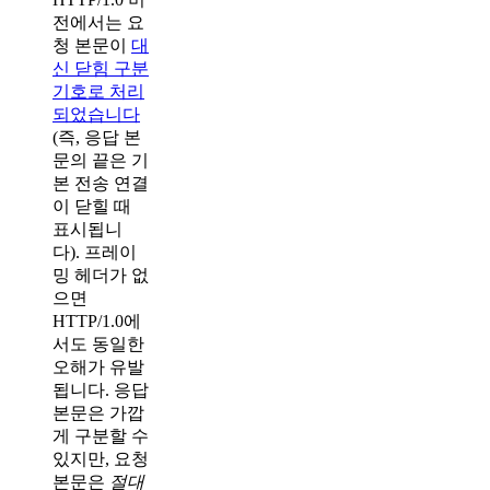
전에서는 요
청 본문이
대
신 닫힘 구분
기호로 처리
되었습니다
(즉, 응답 본
문의 끝은 기
본 전송 연결
이 닫힐 때
표시됩니
다). 프레이
밍 헤더가 없
으면
HTTP/1.0에
서도 동일한
오해가 유발
됩니다. 응답
본문은 가깝
게 구분할 수
있지만, 요청
본문은
절대