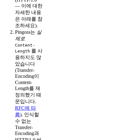
— 이에 대한
자세한 내용
은 아래를 참
조하세요).
Pingora는
실
제로
Content-
를 사
Length
용하지도 않
았습니다
(Transfer-
Encoding이
Content-
Length를 재
정의했기 때
문입니다.
RFC에 따
름
). 인식할
수 없는
Transfer-
Encoding과
HTTP/1.0 버