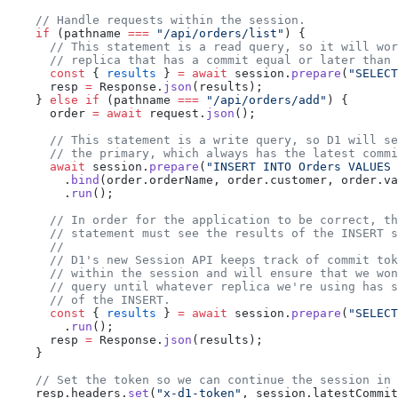
    // Handle requests within the session.
    if
 (pathname 
===
 "/api/orders/list"
) {
      // This statement is a read query, so it will wor
      // replica that has a commit equal or later than 
      const
 { 
results
 } 
=
 await
 session.
prepare
(
"SELECT
      resp 
=
 Response.
json
(results);
    } 
else
 if
 (pathname 
===
 "/api/orders/add"
) {
      order 
=
 await
 request.
json
();
      // This statement is a write query, so D1 will se
      // the primary, which always has the latest commi
      await
 session.
prepare
(
"INSERT INTO Orders VALUES 
        .
bind
(order.orderName, order.customer, order.va
        .
run
();
      // In order for the application to be correct, th
      // statement must see the results of the INSERT s
      //
      // D1's new Session API keeps track of commit tok
      // within the session and will ensure that we won
      // query until whatever replica we're using has s
      // of the INSERT.
      const
 { 
results
 } 
=
 await
 session.
prepare
(
"SELECT
        .
run
();
      resp 
=
 Response.
json
(results);
    }
    // Set the token so we can continue the session in 
    resp.headers.
set
(
"x-d1-token"
, session.latestCommit