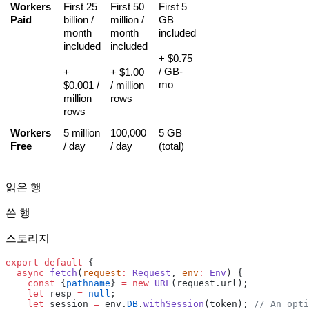
Workers
First 25 
First 50 
First 5 
Paid
billion / 
million / 
GB 
month 
month 
included
included
included
+ $0.75 
/ GB-
+ 
+ $1.00 
mo
$0.001 / 
/ million 
million 
rows
rows
Workers 
5 million 
100,000 
5 GB 
Free
/ day
/ day
(total)
읽은 행
쓴 행
스토리지
export
 default
 {
  async
 fetch
(
request
:
 Request
, 
env
:
 Env
) {
    const
 {
pathname
} 
=
 new
 URL
(request.url);
    let
 resp 
=
 null
;
    let
 session 
=
 env.
DB
.
withSession
(token); 
// An opti