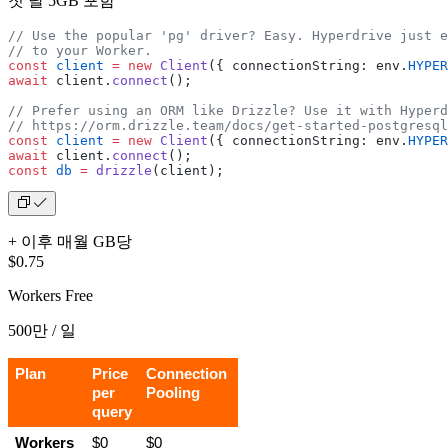
첫 달 5GB 포함
// Use the popular 'pg' driver? Easy. Hyperdrive just e
// to your Worker.
const
 client
 =
 new
 Client
({ connectionString: env.
HYPER
await
 client.
connect
();
// Prefer using an ORM like Drizzle? Use it with Hyperd
// https://orm.drizzle.team/docs/get-started-postgresql
const
 client
 =
 new
 Client
({ connectionString: env.
HYPER
await
 client.
connect
();
const
 db
 =
 drizzle
(client);
+ 이후 매월 GB당
$0.75
Workers Free
500만 / 일
Plan
Price 
Connection 
per 
Pooling
query
Workers
$0 
$0