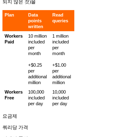
되지 않은 것)을
Plan
Data 
Read 
points 
queries
written
Workers
10 million 
1 million 
Paid
included 
included 
per 
per 
month
month
+$0.25 
+$1.00 
per 
per 
additional 
additional 
million
million
Workers 
100,000 
10,000 
Free
included 
included 
per day
per day
요금제
쿼리당 가격