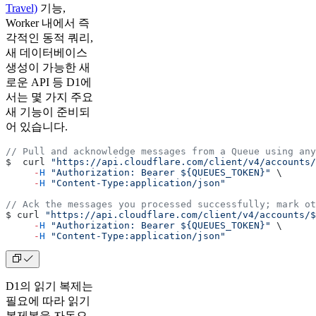
Travel)
기능,
Worker 내에서 즉
각적인 동적 쿼리,
새 데이터베이스
생성이 가능한 새
로운 API 등 D1에
서는 몇 가지 주요
새 기능이 준비되
어 있습니다.
// Pull and acknowledge messages from a Queue using any
$  curl 
"https://api.cloudflare.com/client/v4/accounts/
     -
H
 "Authorization: Bearer ${QUEUES_TOKEN}"
 \
     -
H
 "Content-Type:application/json"
// Ack the messages you processed successfully; mark ot
$ curl 
"https://api.cloudflare.com/client/v4/accounts/$
     -
H
 "Authorization: Bearer ${QUEUES_TOKEN}"
 \
     -
H
 "Content-Type:application/json"
D1의 읽기 복제는
필요에 따라 읽기
복제본을 자동으