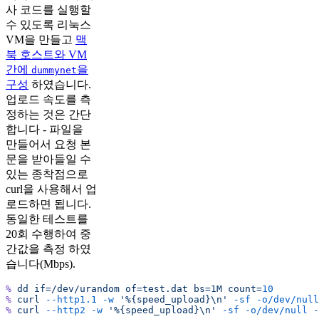
사 코드를 실행할
수 있도록 리눅스
VM을 만들고
맥
북 호스트와 VM
간에
을
dummynet
구성
하였습니다.
업로드 속도를 측
정하는 것은 간단
합니다 - 파일을
만들어서 요청 본
문을 받아들일 수
있는 종착점으로
curl을 사용해서 업
로드하면 됩니다.
동일한 테스트를
20회 수행하여 중
간값을 측정 하였
습니다(Mbps).
%
 dd
 if=/dev/urandom
 of=test.dat
 bs=1M
 count=
10
%
 curl
 --http1.1
 -w
 '%{speed_upload}\n'
 -sf
 -o/dev/null
%
 curl
 --http2
 -w
 '%{speed_upload}\n'
 -sf
 -o/dev/null
 -