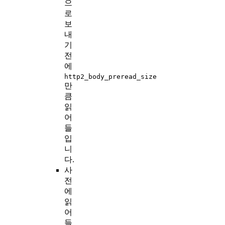
으
로
보
내
기
전
에
http2_body_preread_size
만
큼
읽
어
들
입
니
다.
사
전
에
읽
어
들