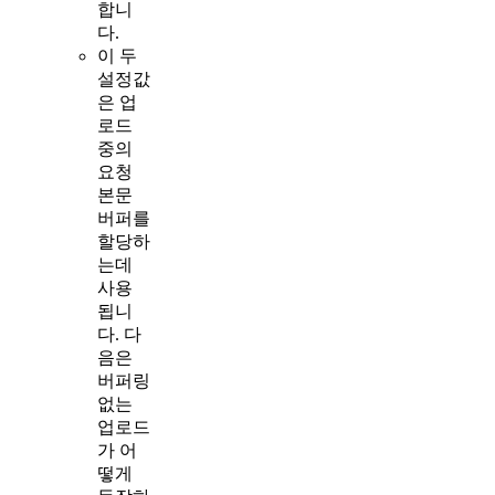
합니
다.
이 두
설정값
은 업
로드
중의
요청
본문
버퍼를
할당하
는데
사용
됩니
다. 다
음은
버퍼링
없는
업로드
가 어
떻게