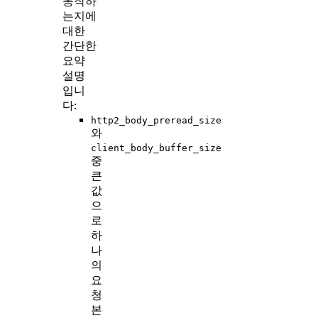
동작하
는지에
대한
간단한
요약
설명
입니
다:
http2_body_preread_size
와
client_body_buffer_size
중
큰
값
으
로
하
나
의
요
청
본