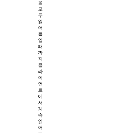
을
모
두
읽
어
들
일
때
까
지
클
라
이
언
트
에
서
계
속
읽
어