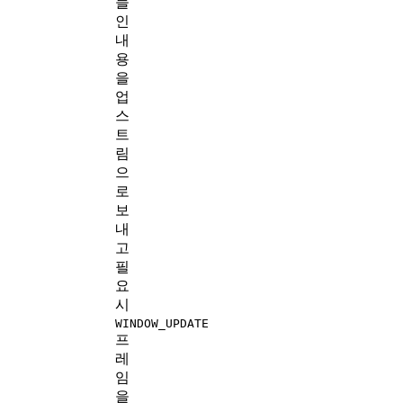
들
인
내
용
을
업
스
트
림
으
로
보
내
고
필
요
시
WINDOW_UPDATE
프
레
임
을