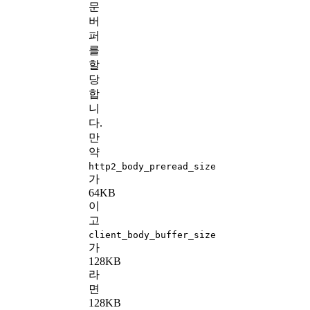
문
버
퍼
를
할
당
합
니
다.
만
약
http2_body_preread_size
가
64KB
이
고
client_body_buffer_size
가
128KB
라
면
128KB