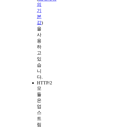
의
기
본
값
)
을
사
용
하
고
있
습
니
다.
HTTP/2
모
듈
은
업
스
트
림