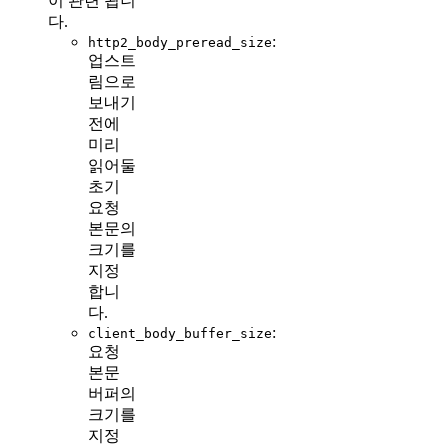
이 관련 됩니
다.
:
http2_body_preread_size
업스트
림으로
보내기
전에
미리
읽어둘
초기
요청
본문의
크기를
지정
합니
다.
:
client_body_buffer_size
요청
본문
버퍼의
크기를
지정