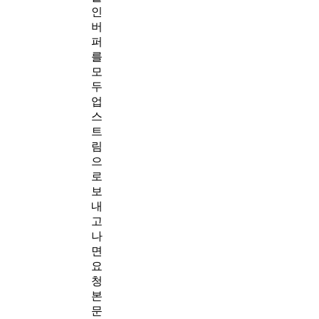
인
버
퍼
를
모
두
업
스
트
림
으
로
보
내
고
나
면
요
청
본
문