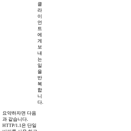
클
라
이
언
트
에
게
보
내
는
일
을
반
복
합
니
다.
요약하자면 다음
과 같습니다.
HTTP/1.1은 단일