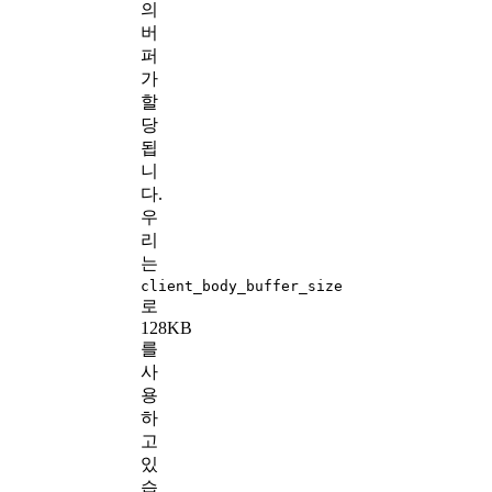
의
버
퍼
가
할
당
됩
니
다.
우
리
는
client_body_buffer_size
로
128KB
를
사
용
하
고
있
습