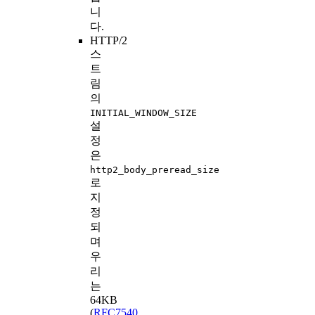
니
다.
HTTP/2
스
트
림
의
INITIAL_WINDOW_SIZE
설
정
은
http2_body_preread_size
로
지
정
되
며
우
리
는
64KB
(
RFC7540