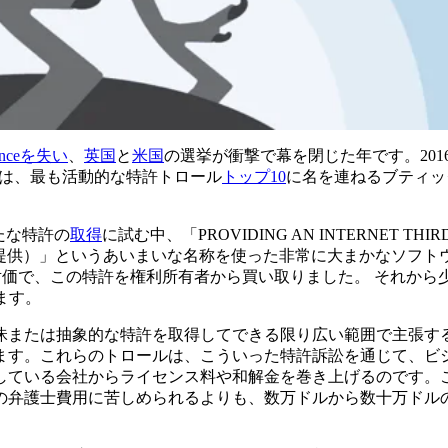
inceを失い
、
英国
と
米国
の選挙が衝撃で幕を閉じた年です。201
した。これは、最も活動的な特許トロール
トップ10
に名を連ねるブティッ
新たな特許の
取得
に試む中、「PROVIDING AN INTERNET THIRD
の提供）」というあいまいな名称を使った非常に大まかなソフト
えた対価で、この特許を権利所有者から買い取りました。 それから少
します。
昧または抽象的な特許を取得してできる限り広い範囲で主張す
ます。これらのトロールは、こういった特許訴訟を通じて、ビ
している会社からライセンス料や和解金を巻き上げるのです。
の弁護士費用に苦しめられるよりも、数万ドルから数十万ドル