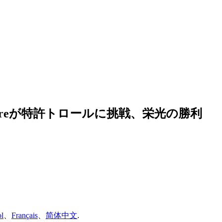
lareが特許トロールに挑戦、栄光の勝利
l
、
Français
、
简体中文
.