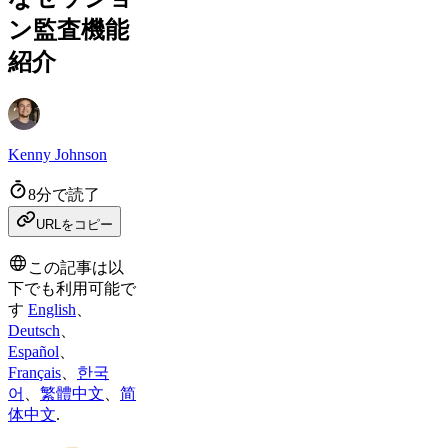
ン監査機能
紹介
Kenny Johnson
8分で読了
URLをコピー
この記事は以
下でも利用可能で
す
English
、
Deutsch
、
Español
、
Français
、
한국
어
、
繁體中文
、
简
体中文
.