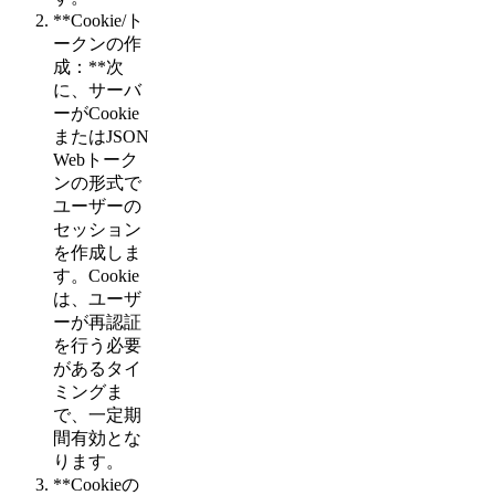
**Cookie/ト
ークンの作
成：**次
に、サーバ
ーがCookie
またはJSON
Webトーク
ンの形式で
ユーザーの
セッション
を作成しま
す。Cookie
は、ユーザ
ーが再認証
を行う必要
があるタイ
ミングま
で、一定期
間有効とな
ります。
**Cookieの