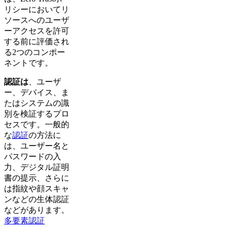
リシーにおいてリ
ソースへのユーザ
ーアクセスを許可
する前に評価され
る2つのコンポー
ネントです。
認証は
、ユーザ
ー、デバイス、ま
たはシステムの識
別を検証するプロ
セスです。一般的
な
認証
の方法に
は、ユーザー名と
パスワードの入
力、デジタル証明
書の提示、さらに
は指紋や顔スキャ
ンなどの生体認証
などがあります。
多要素認証