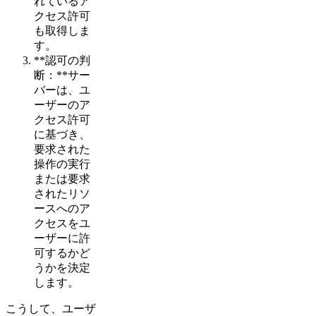
れているア
クセス許可
も取得しま
す。
**認可の判
断：**サー
バーは、ユ
ーザーのア
クセス許可
に基づき、
要求された
操作の実行
または要求
されたリソ
ースへのア
クセスをユ
ーザーに許
可するかど
うかを決定
します。
こうして、ユーザ