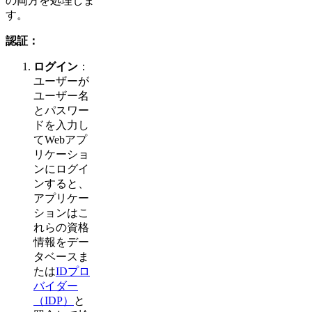
の両方を処理しま
す。
認証：
ログイン
：
ユーザーが
ユーザー名
とパスワー
ドを入力し
てWebアプ
リケーショ
ンにログイ
ンすると、
アプリケー
ションはこ
れらの資格
情報をデー
タベースま
たは
IDプロ
バイダー
（IDP）
と