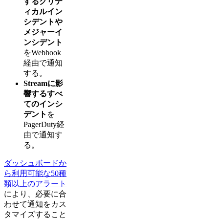
するクリテ
ィカルイン
シデントや
メジャーイ
ンシデント
をWebhook
経由で通知
する。
Streamに影
響するすべ
てのインシ
デント
を
PagerDuty経
由で通知す
る。
ダッシュボードか
ら利用可能な50種
類以上のアラート
により、必要に合
わせて通知をカス
タマイズすること