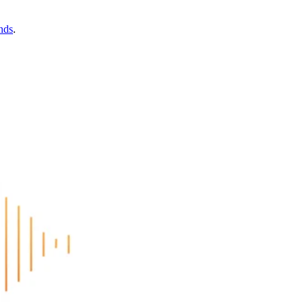
nds
.