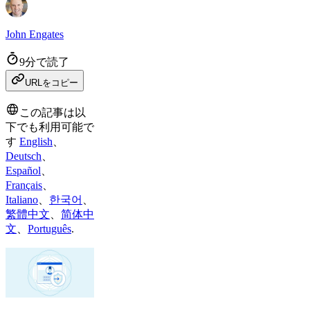
John Engates
9分で読了
URLをコピー
この記事は以
下でも利用可能で
す
English
、
Deutsch
、
Español
、
Français
、
Italiano
、
한국어
、
繁體中文
、
简体中
文
、
Português
.