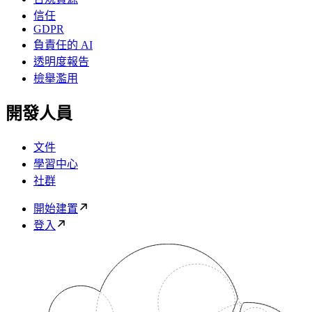
信任
GDPR
負責任的 AI
透明度報告
檢舉濫用
開發人員
文件
學習中心
社群
開始建置
登入