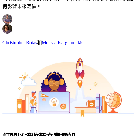
何影響未來定價。
Christopher Rotas
和
Melissa Kargiannakis