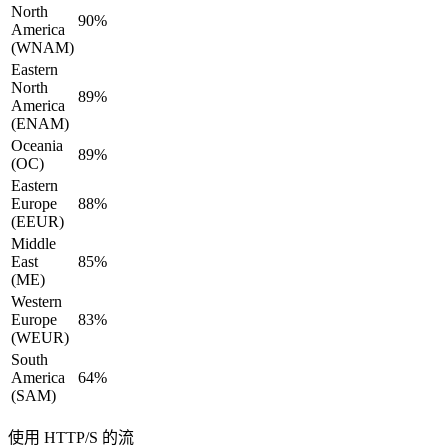
North
90%
America
(WNAM)
Eastern
North
89%
America
(ENAM)
Oceania
89%
(OC)
Eastern
Europe
88%
(EEUR)
Middle
East
85%
(ME)
Western
Europe
83%
(WEUR)
South
America
64%
(SAM)
使用 HTTP/S 的流