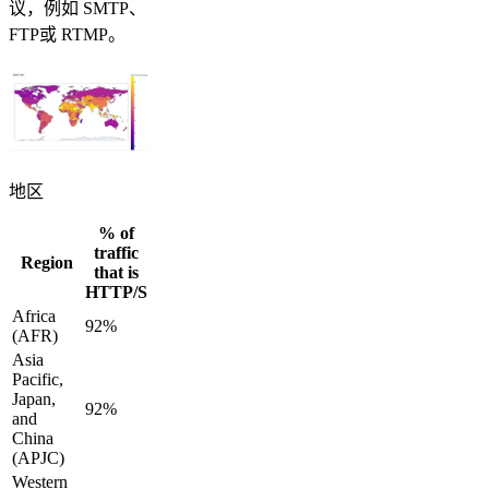
议，例如 SMTP、
FTP或 RTMP。
地区
% of
traffic
Region
that is
HTTP/S
Africa
92%
(AFR)
Asia
Pacific,
Japan,
92%
and
China
(APJC)
Western