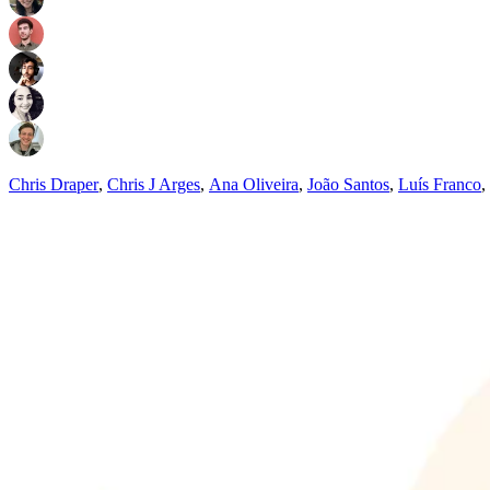
Chris Draper
,
Chris J Arges
,
Ana Oliveira
,
João Santos
,
Luís Franco
,