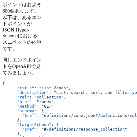
ポイントはおよそ
600個あります。
以下は、あるエン
ドポイントが
JSON Hyper-
Schemaにおける
スニペットの内容
です。
同じエンドポイン
トをOpenAPIで見
てみましょう。
{
      "title"
: 
"List Zones"
,
      "description"
: 
"List, search, sort, and filter yo
      "rel"
: 
"collection"
,
      "href"
: 
"zones"
,
      "method"
: 
"GET"
,
      "schema"
: {
        "$ref"
: 
"definitions/zone.json#/definitions/col
      },
      "targetSchema"
: {
        "$ref"
: 
"#/definitions/response_collection"
      },