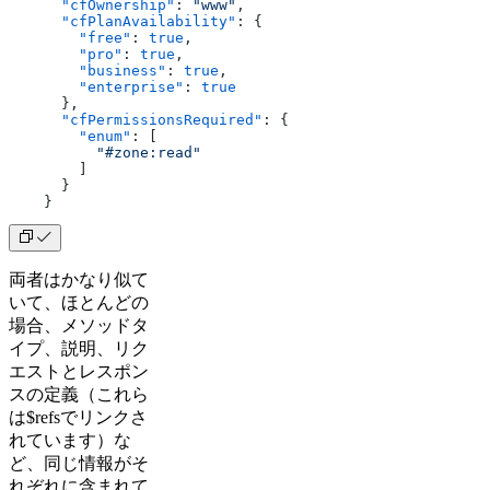
      "cfOwnership"
: 
"www"
,
      "cfPlanAvailability"
: {
        "free"
: 
true
,
        "pro"
: 
true
,
        "business"
: 
true
,
        "enterprise"
: 
true
      },
      "cfPermissionsRequired"
: {
        "enum"
: [
          "#zone:read"
        ]
      }
    }
両者はかなり似て
いて、ほとんどの
場合、メソッドタ
イプ、説明、リク
エストとレスポン
スの定義（これら
は$refsでリンクさ
れています）な
ど、同じ情報がそ
れぞれに含まれて