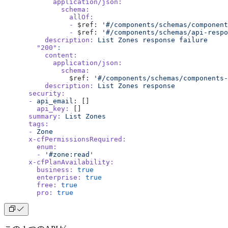
            application/json:
              schema:
                allOf:
                -
 $ref
:
 '#/components/schemas/component
                -
 $ref
:
 '#/components/schemas/api-respo
          description:
 List
 Zones
 response
 failure
        "200"
:
          content:
            application/json:
              schema:
                $ref
:
 '#/components/schemas/components-
          description:
 List
 Zones
 response
      security:
      -
 api_email:
 []
        api_key:
 []
      summary:
 List
 Zones
      tags:
      -
 Zone
      x-cfPermissionsRequired:
        enum:
        -
 '#zone:read'
      x-cfPlanAvailability:
        business:
 true
        enterprise:
 true
        free:
 true
        pro:
 true