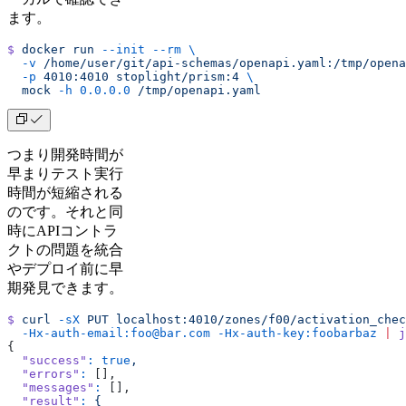
ます。
$
 docker
 run
 --init
 --rm
 \
  -v
 /home/user/git/api-schemas/openapi.yaml:/tmp/opena
  -p
 4010:4010
 stoplight/prism:4
 \
  mock
 -h
 0.0.0.0
 /tmp/openapi.yaml
つまり開発時間が
早まりテスト実行
時間が短縮される
のです。それと同
時にAPIコントラ
クトの問題を統合
やデプロイ前に早
期発見できます。
$
 curl
 -sX
 PUT
 localhost:4010/zones/f00/activation_chec
  -Hx-auth-email:foo@bar.com
 -Hx-auth-key:foobarbaz
 |
 j
{
  "success"
:
 true
,
  "errors"
:
 [],
  "messages"
:
 [],
  "result"
:
 {