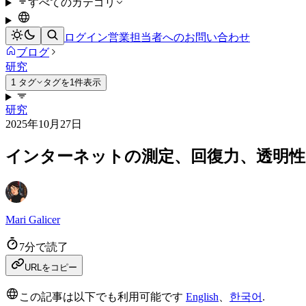
すべてのカテゴリ
ログイン
営業担当者へのお問い合わせ
ブログ
研究
1 タグ
タグを1件表示
研究
2025年10月27日
インターネットの測定、回復力、透明性：Clo
Mari Galicer
7分で読了
URLをコピー
この記事は以下でも利用可能です
English
、
한국어
.