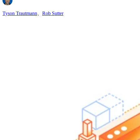
Tyson Trautmann
、
Rob Sutter