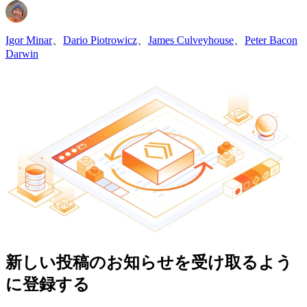
Igor Minar
、
Dario Piotrowicz
、
James Culveyhouse
、
Peter Bacon
Darwin
新しい投稿のお知らせを受け取るよう
に登録する