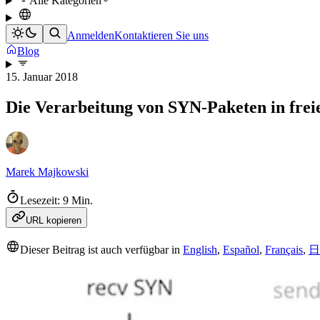
Alle Kategorien
Anmelden
Kontaktieren Sie uns
Blog
15. Januar 2018
Die Verarbeitung von SYN-Paketen in fre
Marek Majkowski
Lesezeit: 9 Min.
URL kopieren
Dieser Beitrag ist auch verfügbar in
English
,
Español
,
Français
,
日