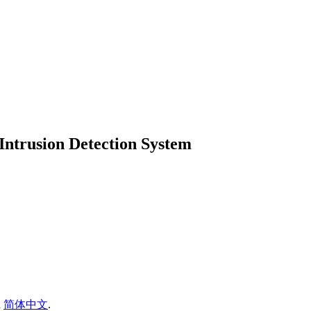
Intrusion Detection System
d
简体中文
.