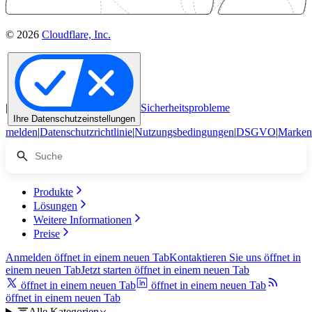
© 2026
Cloudflare, Inc.
|
Sicherheitsprobleme
Ihre Datenschutzeinstellungen
melden
|
Datenschutzrichtlinie
|
Nutzungsbedingungen
|
DSGVO
|
Marken
Produkte
Lösungen
Weitere Informationen
Preise
Anmelden
öffnet in einem neuen Tab
Kontaktieren Sie uns
öffnet in
einem neuen Tab
Jetzt starten
öffnet in einem neuen Tab
öffnet in einem neuen Tab
öffnet in einem neuen Tab
öffnet in einem neuen Tab
Alle Kategorien