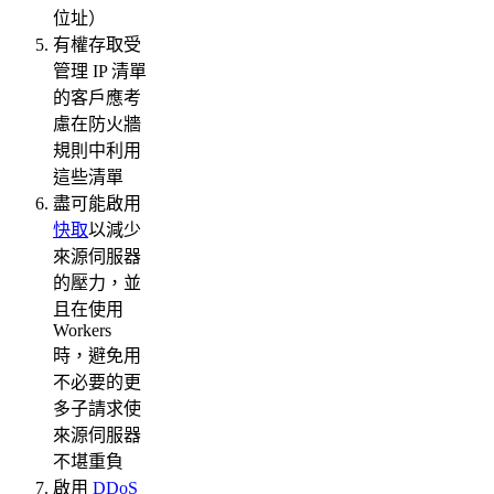
位址）
有權存取受
管理 IP 清單
的客戶應考
慮在防火牆
規則中利用
這些清單
盡可能啟用
快取
以減少
來源伺服器
的壓力，並
且在使用
Workers
時，避免用
不必要的更
多子請求使
來源伺服器
不堪重負
啟用
DDoS