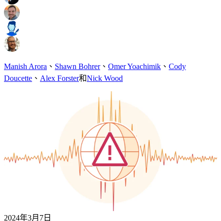
Manish Arora
、
Shawn Bohrer
、
Omer Yoachimik
、
Cody
Doucette
、
Alex Forster
和
Nick Wood
2024年3月7日