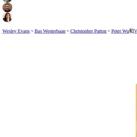
Wesley Evans
、
Bas Westerbaan
、
Christopher Patton
、
Peter Wu
和
V