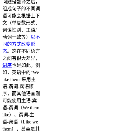
问题是翻译之后，
组成句子的不同词
语可能会根据上下
文（单复数形式、
词语性别、主语/
动词一致等）
以不
同的方式改变形
态
。这在不同语言
之间有很大差异，
词序
也是如此。例
如，英语中的“We
like them”采用主
语-谓词-宾语顺
序，而其他语言则
可能使用主语-宾
语-谓词（We them
like）、谓词-主
语-宾语（Like we
them），甚至是其