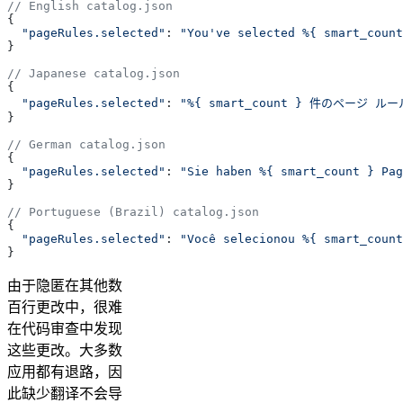
// English catalog.json
{
  "pageRules.selected"
: 
"You've selected %{ smart_count
}
// Japanese catalog.json
{
  "pageRules.selected"
: 
"%{ smart_count } 件のページ 
}
// German catalog.json
{
  "pageRules.selected"
: 
"Sie haben %{ smart_count } Pag
}
// Portuguese (Brazil) catalog.json
{
  "pageRules.selected"
: 
"Você selecionou %{ smart_count
}
由于隐匿在其他数
百行更改中，很难
在代码审查中发现
这些更改。大多数
应用都有退路，因
此缺少翻译不会导