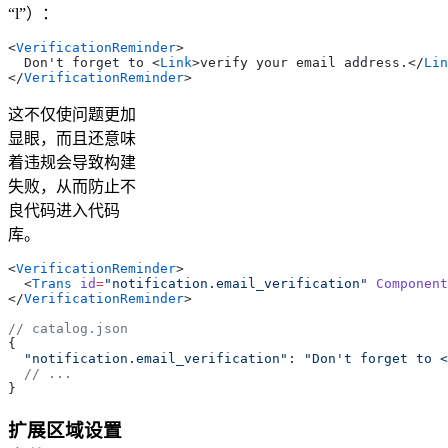
“l”）：
<
VerificationReminder
>
  Don't forget to 
<
Link
>
verify your email address.
</
Lin
</
VerificationReminder
>
这不仅使问题更加
显眼，而且还意味
着违规会导致构建
失败，从而防止不
良代码进入代码
库。
<
VerificationReminder
>
  <
Trans
 id
=
"notification.email_verification"
 Component
</
VerificationReminder
>
// catalog.json
{
  "notification.email_verification"
: 
"Don't forget to <
  // ...
}
扩展区域设置