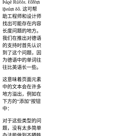
Þáϱè Rúℓèƨ. ℓôřè₥
ïƥƨú₥ δô. 这可帮
助工程师和设计师
找出可能存在内容
长度问题的地方。
我们在推出对德语
的支持时首先认识
到了这个问题，因
为德语中的单词往
往比英语长一些。
这意味着页面元素
中的文本会在许多
地方溢出，例如在
下方的“添加”按钮
中：
对于这些类型的问
题，没有太多简单
办法能做到不牺牲