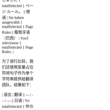
totalSelected } ペー
ジ ルール。 || 德
语 | Sie haben
ausgewählt {
totalSelected } Page
Rules || 葡萄牙语
（巴西） | Você
selecionou {
totalSelected } Page
Rules. |
为了进行比较，我
们还使用变量占位
符将句子作为单个
字符串提供给翻译
团队，结果如下：
| 语言 | 翻译 || --- | -
-- | --- || 日语 | %{
totalSelected } 件の