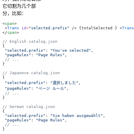
它切割为几个部
分，比如：
<
span
>
 <
Trans
 id
=
"selected.prefix"
 />
 {
totalSelected 
}
 <
Trans
</
span
>
// English catalog.json
{
 "selected.prefix"
: 
"You've selected"
,
 "pageRules"
: 
"Page Rules"
,
 // ...
}
// Japanese catalog.json
{
 "selected.prefix"
: 
"選択しました"
,
 "pageRules"
: 
"ページ ルール"
,
 // ...
}
// German catalog.json
{
 "selected.prefix"
: 
"Sie haben ausgewählt"
,
 "pageRules"
: 
"Page Rules"
,
 // ...
}