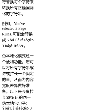
符替换每个字符来
转换所有正确国际
化的字符串。
例如，You've
selected 3 Page
Rules. 可能会转换
成 Ýôú'Ʋè ƨèℓèçƭèδ
3 Þáϱè Rúℓèƨ。
伪本地化模式还一
个便利功能。您可
以将所有字符串缩
进或拉长一个固定
的量，从而为内容
宽度差异做好准
备。以下是长度拉
长50％ 后的同一
伪本地化句子：
Ýôú'Ʋè ƨèℓèçƭèδ 3