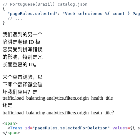
// Portuguese(Brazil) catalog.json
{
  "pageRules.selected"
: 
"Você selecionou %{ count } Pag
  // ...
}
我们遇到的另一个
陷阱是翻译 ID 极
容易受到拼写错误
的影响，特别是冗
长而重复的 ID。
来个突击测验，以
下哪个翻译键会破
坏我们应用？是
traffic.load_balancing.analytics.filters.origin_health_title
还是
traffic.load_balancing.analytics.filters.origin_heath_title？
<
span
>
  <
Trans
 id
=
"pageRules.selectedForDeletion"
 values
=
{
{ s
</
span
>