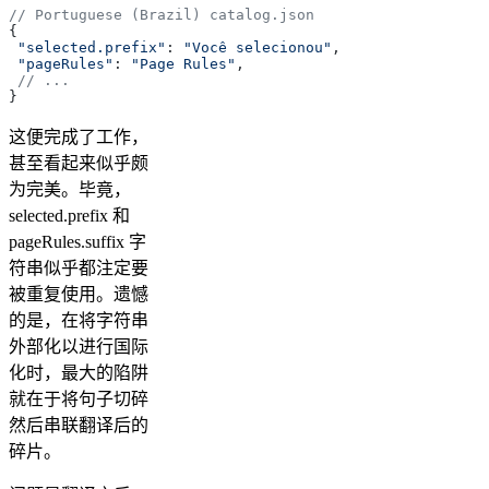
// Portuguese (Brazil) catalog.json
{
 "selected.prefix"
: 
"Você selecionou"
,
 "pageRules"
: 
"Page Rules"
,
 // ...
}
这便完成了工作，
甚至看起来似乎颇
为完美。毕竟，
selected.prefix 和
pageRules.suffix 字
符串似乎都注定要
被重复使用。遗憾
的是，在将字符串
外部化以进行国际
化时，最大的陷阱
就在于将句子切碎
然后串联翻译后的
碎片。