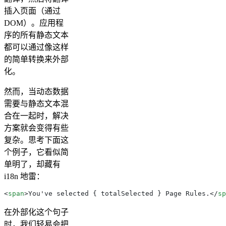
插入页面（通过
DOM）。应用程
序的所有静态文本
都可以通过像这样
的简单转换来外部
化。
然而，当动态数据
需要与静态文本混
合在一起时，解决
方案就会变得有些
复杂。思考下面这
个例子，它看似简
单明了，却藏有
i18n 地雷：
<
span
>
You've selected 
{
 totalSelected 
}
 Page Rules.
</
sp
在外部化这个句子
时，我们轻易会把