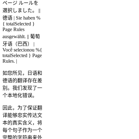
ページ ルールを
選択しました。 ||
德语 | Sie haben %
{ totalSelected }
Page Rules
ausgewählt. || 葡萄
牙语（巴西） |
Você selecionou %{
totalSelected } Page
Rules. |
如您所见，日语和
德语的翻译存在差
别。我们发现了一
个本地化错误。
因此，为了保证翻
译能够忠实传达文
本的真实含义，将
每个句子作为一个
完整的字符串来外