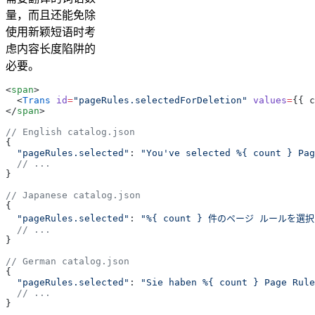
量，而且还能免除
使用新颖短语时考
虑内容长度陷阱的
必要。
<
span
>
  <
Trans
 id
=
"pageRules.selectedForDeletion"
 values
=
{
{ c
</
span
>
// English catalog.json
{
  "pageRules.selected"
: 
"You've selected %{ count } Pag
  // ...
}
// Japanese catalog.json
{
  "pageRules.selected"
: 
"%{ count } 件のページ ルールを選
  // ...
}
// German catalog.json
{
  "pageRules.selected"
: 
"Sie haben %{ count } Page Rule
  // ...
}