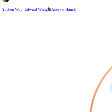
Yuchen Wu
、
Edward Wang
和
Andrew Hauck