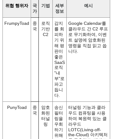
위협 행위자
국
기법
세부
예시
가
정보
FrumpyToad
중
로직
감지
Google Calendar를
국
기반
를 회
클라우드 간 C2 루프
C2
피하
로 무기화하여, 이벤
기 위
트 설명에 암호화된
해 평
명령을 직접 읽고 씁
판이
니다.
좋은
SaaS
로직
"내
부"로
파고
듭니
다.
PunyToad
중
암호
송신
터널링 기능과 클라
국
화된
필터
우드 컴퓨팅을 사용
터널
링을
하여 복원력 있는 클
링
우회
라우드
하기
LOTC(Living-off-
the-Cloud) 아키텍처
위해