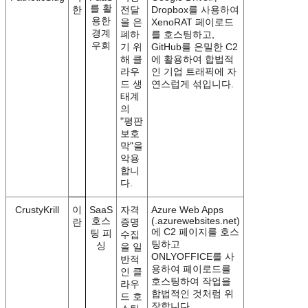
를 활
한
전달
Dropbox를 사용하여
용한
을 은
XenoRAT 페이로드
경계
폐하
를 호스팅하고,
우회
기 위
GitHub를 은밀한 C2
해 클
에 활용하여 합법적
라우
인 기업 트래픽에 자
드 생
연스럽게 섞입니다.
태계
의
"평판
보호
막"을
악용
합니
다.
CrustyKrill
이
SaaS
자격
Azure Web Apps
호스
(.azurewebsites.net)
란
증명
에 C2 페이지를 호스
팅 피
수집
팅하고
싱
을 일
ONLYOFFICE를 사
반적
용하여 페이로드를
인 클
호스팅하여 작업을
라우
합법적인 것처럼 위
드 호
장합니다.