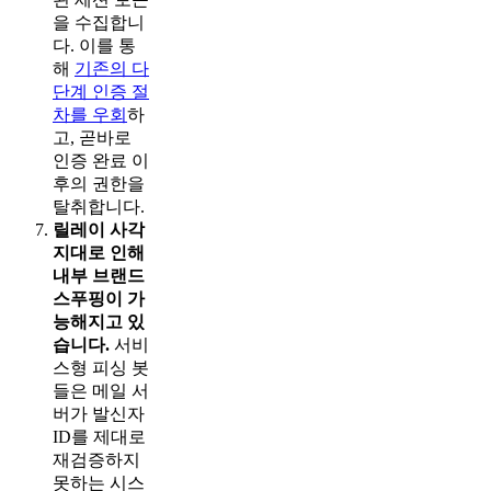
을 수집합니
다. 이를 통
해
기존의 다
단계 인증 절
차를 우회
하
고, 곧바로
인증 완료 이
후의 권한을
탈취합니다.
릴레이 사각
지대로 인해
내부 브랜드
스푸핑이 가
능해지고 있
습니다.
서비
스형 피싱 봇
들은 메일 서
버가 발신자
ID를 제대로
재검증하지
못하는 시스