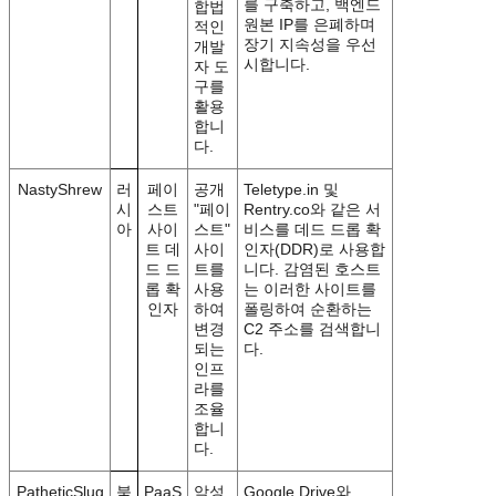
를 구축하고, 백엔드
합법
원본 IP를 은폐하며
적인
장기 지속성을 우선
개발
시합니다.
자 도
구를
활용
합니
다.
NastyShrew
러
페이
공개
Teletype.in 및
시
스트
"페이
Rentry.co와 같은 서
아
사이
스트"
비스를 데드 드롭 확
트 데
사이
인자(DDR)로 사용합
드 드
트를
니다. 감염된 호스트
롭 확
사용
는 이러한 사이트를
인자
하여
폴링하여 순환하는
변경
C2 주소를 검색합니
되는
다.
인프
라를
조율
합니
다.
PatheticSlug
북
PaaS
악성
Google Drive와