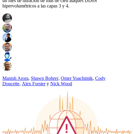
un mes de duración de más de cien ataques DDoS
hipervolumétricos a las capas 3 y 4.
Manish Arora
,
Shawn Bohrer
,
Omer Yoachimik
,
Cody
Doucette
,
Alex Forster
y
Nick Wood