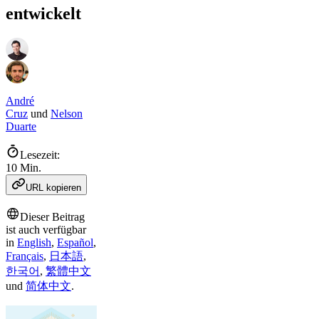
entwickelt
André
Cruz
und
Nelson
Duarte
Lesezeit:
10 Min.
URL kopieren
Dieser Beitrag
ist auch verfügbar
in
English
,
Español
,
Français
,
日本語
,
한국어
,
繁體中文
und
简体中文
.