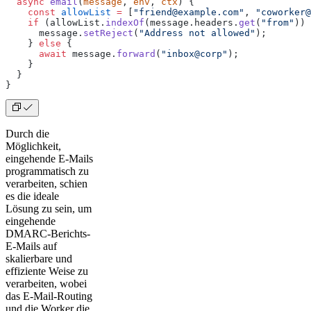
  async
 email
(
message
, 
env
, 
ctx
) {
    const
 allowList
 =
 [
"friend@example.com"
, 
"coworker@
    if
 (allowList.
indexOf
(message.headers.
get
(
"from"
)) 
      message.
setReject
(
"Address not allowed"
);
    } 
else
 {
      await
 message.
forward
(
"inbox@corp"
);
    }
  }
}
Durch die
Möglichkeit,
eingehende E-Mails
programmatisch zu
verarbeiten, schien
es die ideale
Lösung zu sein, um
eingehende
DMARC-Berichts-
E-Mails auf
skalierbare und
effiziente Weise zu
verarbeiten, wobei
das E-Mail-Routing
und die Worker die