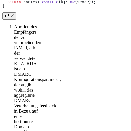
  return
 context.
awaitIo
(kj::
mv
(sendP));
}
Abrufen des
Empfängers
der zu
verarbeitenden
E-Mail, d.h.
der
verwendeten
RUA. RUA
ist ein
DMARC-
Konfigurationsparameter,
der angibt,
wohin das
aggregierte
DMARC-
Verarbeitungsfeedback
in Bezug auf
eine
bestimmte
Domain