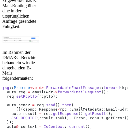
Edgeworker das E-
Mail-Routing über
eine in der
ursprünglichen
Anfrage gesendete
Fähigkeit.
Im Rahmen der
DMARC-Berichte
behandeln wir die
eingehenden E-
Mails
folgendermaßen:
jsg
::
Promise
<void>
 ForwardableEmailMessage
::
forward
(kj:
  auto req 
=
 emailFwdr
->
forwardEmailRequest
();
  req.
setRcptTo
(rcptTo);
  auto sendP 
=
 req.
send
().
then
(
      [](capnp::Response
<
rpc::EmailMetadata::EmailFwdr:
    auto result 
=
 res.
getResponse
().
getResult
();
    JSG_REQUIRE
(result.isOk(), Error, result.getError()
  });
  auto
&
 context 
=
 IoContext
::
current
();