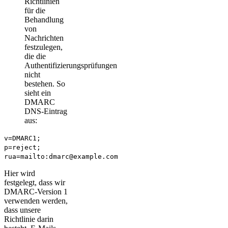
Richtlinien
für die
Behandlung
von
Nachrichten
festzulegen,
die die
Authentifizierungsprüfungen
nicht
bestehen. So
sieht ein
DMARC
DNS-Eintrag
aus:
v=DMARC1;
p=reject;
rua=mailto:dmarc@example.com
Hier wird
festgelegt, dass wir
DMARC-Version 1
verwenden werden,
dass unsere
Richtlinie darin