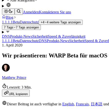
Alle Kategorien
Anmelden
Kontaktieren Sie uns
Blog
1.1.1.1
Beta
Datenschutz
+4
4 weitere Tags anzeigen
7 Tags
7 Tags anzeigen
DNS
Produkt-News
Sicherheit
Speed & Zuverlässigkeit
1.1.1.1
Beta
Datenschutz
DNS
Produkt-News
Sicherheit
Speed & Zuverl
1. April 2020
Wir präsentieren: WARP Beta für macOS
Matthew Prince
Lesezeit: 3 Min.
URL kopieren
Dieser Beitrag ist auch verfügbar in
English
,
Français
,
日本語
un