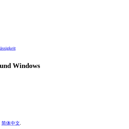
ässigkeit
 und Windows
d
简体中文
.