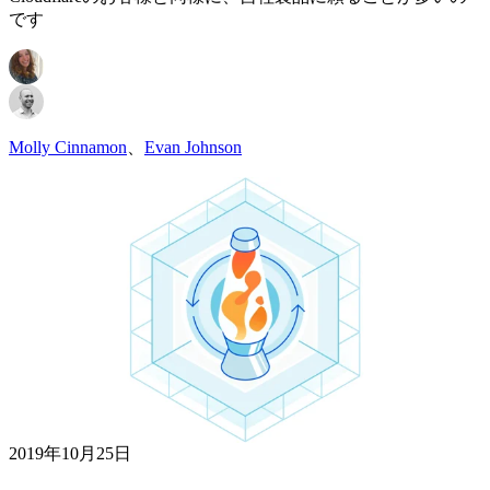
です
Molly Cinnamon
、
Evan Johnson
2019年10月25日