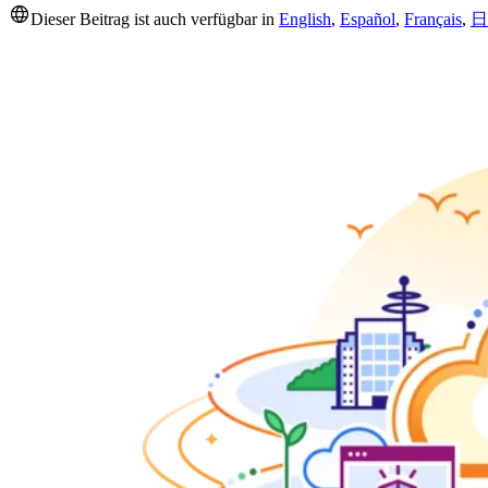
Dieser Beitrag ist auch verfügbar in
English
,
Español
,
Français
,
日