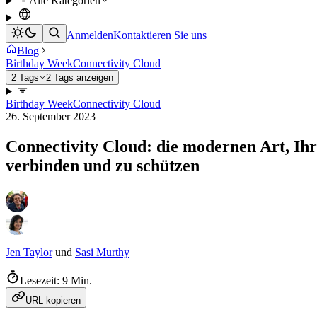
Alle Kategorien
Anmelden
Kontaktieren Sie uns
Blog
Birthday Week
Connectivity Cloud
2 Tags
2 Tags anzeigen
Birthday Week
Connectivity Cloud
26. September 2023
Connectivity Cloud: die modernen Art, I
verbinden und zu schützen
Jen Taylor
und
Sasi Murthy
Lesezeit: 9 Min.
URL kopieren