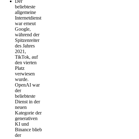
Der
beliebteste
allgemeine
Internetdienst
war erneut
Google,
während der
Spitzenreiter
des Jahres
2021,
TikTok, auf
den vierten
Platz
verwiesen
wurde.
OpenAI war
der
beliebteste
Dienst in der
neuen
Kategorie der
generativen
KI und
Binance blieb
der