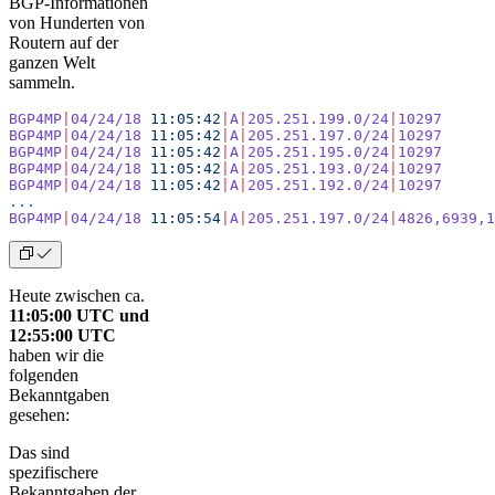
BGP-Informationen
von Hunderten von
Routern auf der
ganzen Welt
sammeln.
BGP4MP
|
04/24/18
 11:05:42
|
A
|
205.251.199.0/24
|
10297
BGP4MP
|
04/24/18
 11:05:42
|
A
|
205.251.197.0/24
|
10297
BGP4MP
|
04/24/18
 11:05:42
|
A
|
205.251.195.0/24
|
10297
BGP4MP
|
04/24/18
 11:05:42
|
A
|
205.251.193.0/24
|
10297
BGP4MP
|
04/24/18
 11:05:42
|
A
|
205.251.192.0/24
|
10297
...
BGP4MP
|
04/24/18
 11:05:54
|
A
|
205.251.197.0/24
|
4826,6939,1
Heute zwischen ca.
11:05:00 UTC und
12:55:00 UTC
haben wir die
folgenden
Bekanntgaben
gesehen:
Das sind
spezifischere
Bekanntgaben der