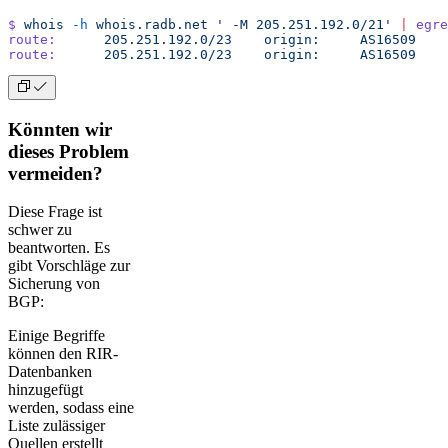
$
 whois
 -h
 whois.radb.net
 ' -M 205.251.192.0/21'
 |
 egre
route:
      205.251.192.0/23
	origin:
     AS16509
route:
      205.251.192.0/23
	origin:
     AS16509
Könnten wir
dieses Problem
vermeiden?
Diese Frage ist
schwer zu
beantworten. Es
gibt Vorschläge zur
Sicherung von
BGP:
Einige Begriffe
können den RIR-
Datenbanken
hinzugefügt
werden, sodass eine
Liste zulässiger
Quellen erstellt