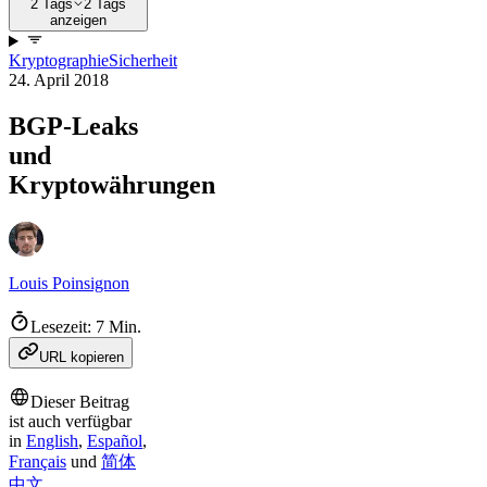
2 Tags
2 Tags
anzeigen
Kryptographie
Sicherheit
24. April 2018
BGP-Leaks
und
Kryptowährungen
Louis Poinsignon
Lesezeit: 7 Min.
URL kopieren
Dieser Beitrag
ist auch verfügbar
in
English
,
Español
,
Français
und
简体
中文
.