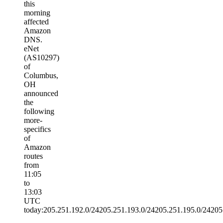
this
morning
affected
Amazon
DNS.
eNet
(AS10297)
of
Columbus,
OH
announced
the
following
more-
specifics
of
Amazon
routes
from
11:05
to
13:03
UTC
today:205.251.192.0/24205.251.193.0/24205.251.195.0/24205