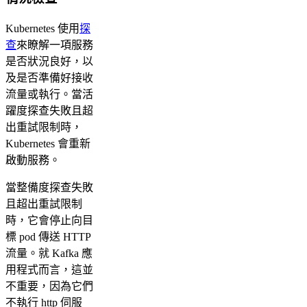
Kubernetes 使用
探
查
來瞭解一項服務
是否狀況良好，以
及是否準備好接收
流量或執行。當活
躍度探查失敗且超
出重試限制時，
Kubernetes 會重新
啟動服務。
當整備度探查失敗
且超出重試限制
時，它會停止向目
標 pod 傳送 HTTP
流量。就 Kafka 應
用程式而言，這並
不重要，因為它們
不執行 http 伺服