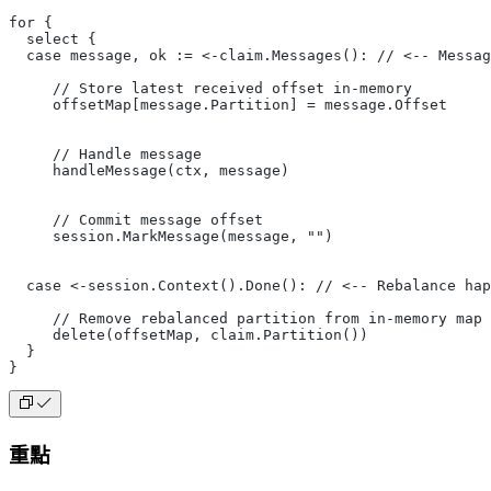
for {
  select {
  case message, ok := <-claim.Messages(): // <-- Messag
     // Store latest received offset in-memory
     offsetMap[message.Partition] = message.Offset
     // Handle message
     handleMessage(ctx, message)
     // Commit message offset
     session.MarkMessage(message, "")
  case <-session.Context().Done(): // <-- Rebalance hap
     // Remove rebalanced partition from in-memory map
     delete(offsetMap, claim.Partition())
  }
}
重點