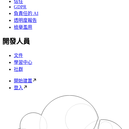
信任
GDPR
負責任的 AI
透明度報告
檢舉濫用
開發人員
文件
學習中心
社群
開始建置
登入