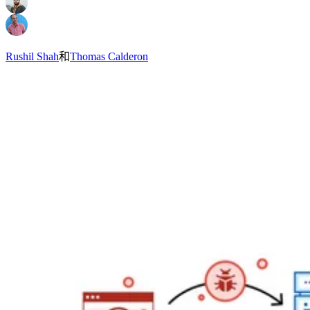
Rushil Shah
和
Thomas Calderon