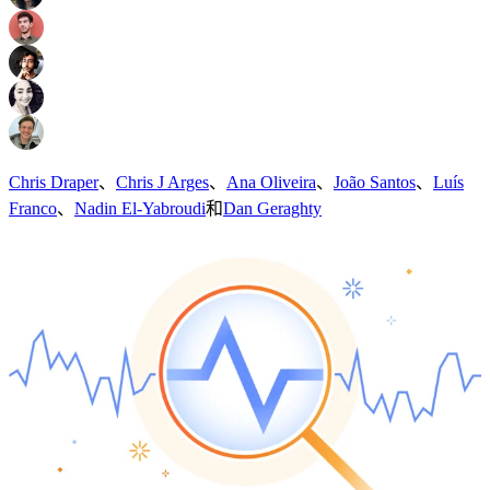
Chris Draper
、
Chris J Arges
、
Ana Oliveira
、
João Santos
、
Luís
Franco
、
Nadin El-Yabroudi
和
Dan Geraghty