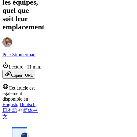
les équipes,
quel que
soit leur
emplacement
Pete Zimmerman
Lecture : 11 min.
Copier l'URL
Cet article est
également
disponible en
English
,
Deutsch
,
日本語
et
简体中
文
.