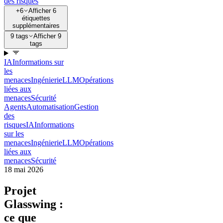
des risques
+6
Afficher 6
étiquettes
supplémentaires
9 tags
Afficher 9
tags
IA
Informations sur
les
menaces
Ingénierie
LLM
Opérations
liées aux
menaces
Sécurité
Agents
Automatisation
Gestion
des
risques
IA
Informations
sur les
menaces
Ingénierie
LLM
Opérations
liées aux
menaces
Sécurité
18 mai 2026
Projet
Glasswing :
ce que