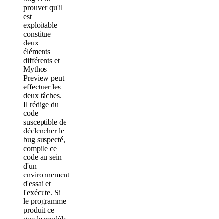
prouver qu'il
est
exploitable
constitue
deux
éléments
différents et
Mythos
Preview peut
effectuer les
deux tâches.
Il rédige du
code
susceptible de
déclencher le
bug suspecté,
compile ce
code au sein
d'un
environnement
d'essai et
l'exécute. Si
le programme
produit ce
que le modèle