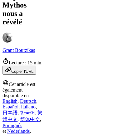
Mythos
nous a
révélé
Grant Bourzikas
Lecture : 15 min.
Copier l'URL
Cet article est
également
disponible en
English
,
Deutsch
,
Español
,
Italiano
,
日本語
,
한국어
,
繁
體中文
,
简体中文
,
Português
et
Nederlands
.