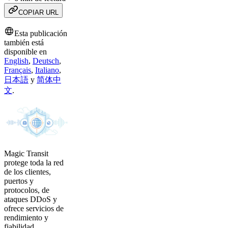
COPIAR URL
Esta publicación
también está
disponible en
English
,
Deutsch
,
Français
,
Italiano
,
日本語
y
简体中
文
.
Magic Transit
protege toda la red
de los clientes,
puertos y
protocolos, de
ataques DDoS y
ofrece servicios de
rendimiento y
fiabilidad