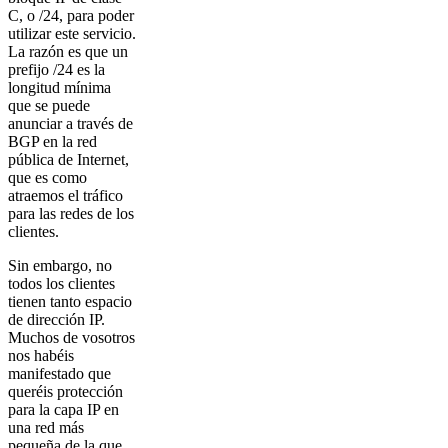
C, o /24, para poder
utilizar este servicio.
La razón es que un
prefijo /24 es la
longitud mínima
que se puede
anunciar a través de
BGP en la red
pública de Internet,
que es como
atraemos el tráfico
para las redes de los
clientes.
Sin embargo, no
todos los clientes
tienen tanto espacio
de dirección IP.
Muchos de vosotros
nos habéis
manifestado que
queréis protección
para la capa IP en
una red más
pequeña de la que