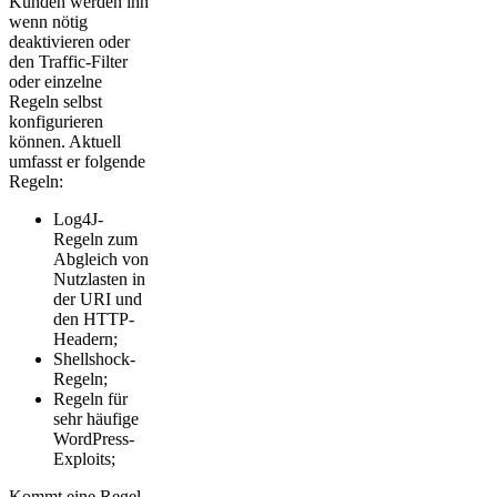
Kunden werden ihn
wenn nötig
deaktivieren oder
den Traffic-Filter
oder einzelne
Regeln selbst
konfigurieren
können. Aktuell
umfasst er folgende
Regeln:
Log4J-
Regeln zum
Abgleich von
Nutzlasten in
der URI und
den HTTP-
Headern;
Shellshock-
Regeln;
Regeln für
sehr häufige
WordPress-
Exploits;
Kommt eine Regel