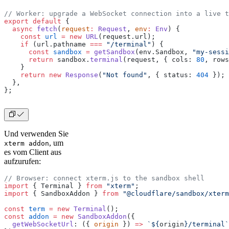
// Worker: upgrade a WebSocket connection into a live t
export
 default
 {
  async
 fetch
(
request
:
 Request
, 
env
:
 Env
) {
    const
 url
 =
 new
 URL
(request.url);
    if
 (url.pathname 
===
 "/terminal"
) {
      const
 sandbox
 =
 getSandbox
(env.Sandbox, 
"my-sessi
      return
 sandbox.
terminal
(request, { cols: 
80
, rows
    }
    return
 new
 Response
(
"Not found"
, { status: 
404
 });
  },
};
Und verwenden Sie
, um
xterm addon
es vom Client aus
aufzurufen:
// Browser: connect xterm.js to the sandbox shell
import
 { Terminal } 
from
 "xterm"
;
import
 { SandboxAddon } 
from
 "@cloudflare/sandbox/xterm
const
 term
 =
 new
 Terminal
();
const
 addon
 =
 new
 SandboxAddon
({
  getWebSocketUrl
: ({ 
origin
 }) 
=>
 `${
origin
}/terminal`