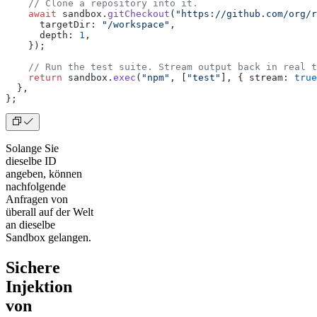
    // Clone a repository into it.
    await
 sandbox.
gitCheckout
(
"https://github.com/org/r
      targetDir: 
"/workspace"
,
      depth: 
1
,
    });
    // Run the test suite. Stream output back in real t
    return
 sandbox.
exec
(
"npm"
, [
"test"
], { stream: 
true
  },
};
Solange Sie
dieselbe ID
angeben, können
nachfolgende
Anfragen von
überall auf der Welt
an dieselbe
Sandbox gelangen.
Sichere
Injektion
von