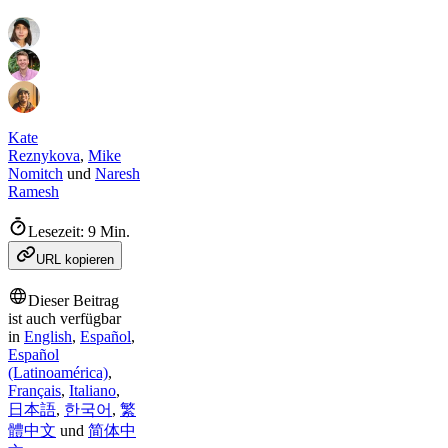
Kate
Reznykova
,
Mike
Nomitch
und
Naresh
Ramesh
Lesezeit: 9 Min.
URL kopieren
Dieser Beitrag
ist auch verfügbar
in
English
,
Español
,
Español
(Latinoamérica)
,
Français
,
Italiano
,
日本語
,
한국어
,
繁
體中文
und
简体中