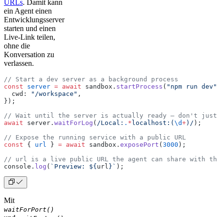
URLs
. Damit kann
ein Agent einen
Entwicklungsserver
starten und einen
Live-Link teilen,
ohne die
Konversation zu
verlassen.
// Start a dev server as a background process
const
 server
 =
 await
 sandbox.
startProcess
(
"npm run dev"
  cwd: 
"/workspace"
,
});
// Wait until the server is actually ready — don't just
await
 server.
waitForLog
(
/Local:
.
*
localhost:(
\d
+
)/
);
// Expose the running service with a public URL
const
 { 
url
 } 
=
 await
 sandbox.
exposePort
(
3000
);
// url is a live public URL the agent can share with th
console.
log
(
`Preview: ${
url
}`
);
Mit
waitForPort()