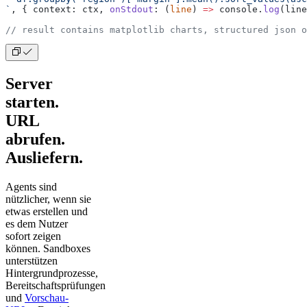
`
, { context: ctx, 
onStdout
: (
line
) 
=>
 console.
log
(line
// result contains matplotlib charts, structured json o
Server
starten.
URL
abrufen.
Ausliefern.
Agents sind
nützlicher, wenn sie
etwas erstellen und
es dem Nutzer
sofort zeigen
können. Sandboxes
unterstützen
Hintergrundprozesse,
Bereitschaftsprüfungen
und
Vorschau-