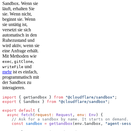
Sandbox. Wenn sie
läuft, erhalten Sie
sie. Wenn nicht,
beginnt sie. Wenn
sie untätig ist,
versetzt sie sich
automatisch in den
Ruhezustand und
wird aktiv, wenn sie
eine Anfrage erhält.
Mit Methoden wie
,
,
exec
gitClone
und
writeFile
mehr
ist es einfach,
programmatisch mit
der Sandbox zu
interagieren.
import
 { getSandbox } 
from
 "@cloudflare/sandbox"
;
export
 { Sandbox } 
from
 "@cloudflare/sandbox"
;
export
 default
 {
  async
 fetch
(
request
:
 Request
, 
env
:
 Env
) {
    // Ask for a sandbox by name. It starts on demand.
    const
 sandbox
 =
 getSandbox
(env.Sandbox, 
"agent-sess