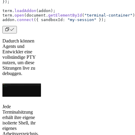
});
term.
loadAddon
(addon);
term.
open
(document.
getElementById
(
"terminal-container"
)
addon.
connect
({ sandboxId: 
"my-session"
 });
Dadurch können
Agents und
Entwickler eine
vollständige PTY
nutzen, um diese
Sitzungen live zu
debuggen.
Jede
Terminalsitzung
erhält ihre eigene
isolierte Shell, ihr
eigenes
Arbeitsverzeichnis,