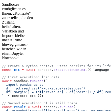
Sandboxes
ermöglichen es
Ihnen, „Kontexte“
zu erstellen, die den
Zustand
beibehalten.
Variablen und
Importe bleiben
über Aufrufe
hinweg genauso
bestehen wie in
einem Jupyter
Notebook:
// Create a Python context. State persists for its life
const
 ctx
 =
 await
 sandbox.
createCodeContext
({ language:
// First execution: load data
await
 sandbox.
runCode
(
`
  import pandas as pd
  df = pd.read_csv('/workspace/sales.csv')
  df['margin'] = (df['revenue'] - df['cost']) / df['rev
`
, { context: ctx });
// Second execution: df is still there
const
 result
 =
 await
 sandbox.
runCode
(
`
  df.groupby('region')['margin'].mean().sort_values(asc