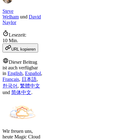
Steve
Welham
und
David
Naylor
Lesezeit:
10 Min.
URL kopieren
Dieser Beitrag
ist auch verfügbar
in
English
,
Español
,
Français
,
日本語
,
한국어
,
繁體中文
und
简体中文
.
Wir freuen uns,
heute Magic Cloud