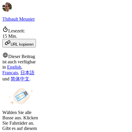
Thibault Meunier
Lesezeit:
15 Min.
URL kopieren
Dieser Beitrag
ist auch verfügbar
in
English
,
Français
,
日本語
und
简体中文
.
Wählen Sie alle
Busse aus. Klicken
Sie Fahrräder an.
Gibt es auf diesem